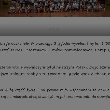
Turnus 2
biega doskonale. W przeciągu 3 tygodni wypełniliśmy limit 15
kszyć zakres uczestników
– mówi pomysłodawca Campu
erokrotnie wywalczyła tytuł mistrzyni Polski. Zwyciężała
ejsze trofeum zdobyła za Oceanem, gdzie wraz z Phoenix
mu dużą część życia i na pewno miło wspominam te chwile
trzę na młodych, chcę stworzyć im już teraz warunki do rozwoju