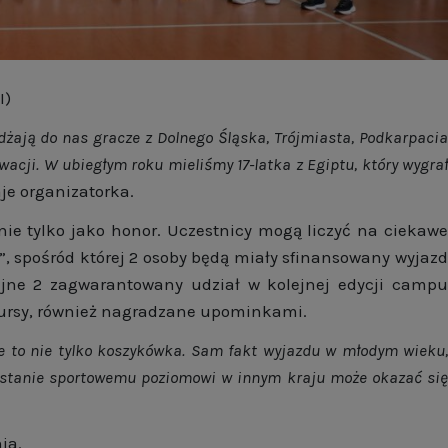
I)
dżają do nas gracze z Dolnego Śląska, Trójmiasta, Podkarpacia
łowacji. W ubiegłym roku mieliśmy 17-latka z Egiptu, który wygrał
je organizatorka.
ie tylko jako honor. Uczestnicy mogą liczyć na ciekawe
, spośród której 2 osoby będą miały sfinansowany wyjazd
jne 2 zagwarantowany udział w kolejnej edycji campu
kursy, również nagradzane upominkami.
e to nie tylko koszykówka. Sam fakt wyjazdu w młodym wieku,
rostanie sportowemu poziomowi w innym kraju może okazać się
ia.