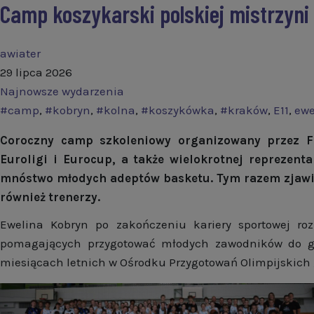
Camp koszykarski polskiej mistrzyn
awiater
29 lipca 2026
Najnowsze wydarzenia
#camp
,
#kobryn
,
#kolna
,
#koszykówka
,
#kraków
,
E11
,
ewe
Coroczny camp szkoleniowy organizowany przez Fu
Euroligi i Eurocup, a także wielokrotnej reprezenta
mnóstwo młodych adeptów basketu. Tym razem zjawiło
również trenerzy.
Ewelina Kobryn po zakończeniu kariery sportowej roz
pomagających przygotować młodych zawodników do gr
miesiącach letnich w Ośrodku Przygotowań Olimpijskich 