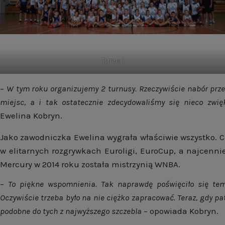
Turnus 1
–
W tym roku organizujemy 2 turnusy. Rzeczywiście nabór prze
miejsc, a i tak ostatecznie zdecydowaliśmy się nieco zwię
Ewelina Kobryn.
Jako zawodniczka Ewelina wygrała właściwie wszystko. Czt
w elitarnych rozgrywkach Euroligi, EuroCup, a najcenni
Mercury w 2014 roku została mistrzynią WNBA.
–
To piękne wspomnienia. Tak naprawdę poświęciło się te
Oczywiście trzeba było na nie ciężko zapracować. Teraz, gdy pa
podobne do tych z najwyższego szczebla
– opowiada Kobryn.