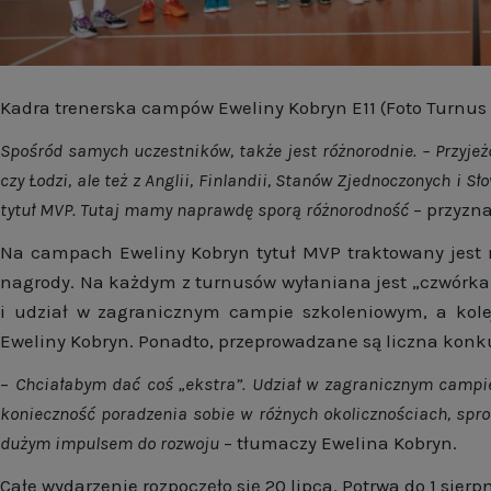
Kadra trenerska campów Eweliny Kobryn E11 (Foto Turnus 
Spośród samych uczestników, także jest różnorodnie. – Przyjeż
czy Łodzi, ale też z Anglii, Finlandii, Stanów Zjednoczonych i S
tytuł MVP. Tutaj mamy naprawdę sporą różnorodność
– przyzna
Na campach Eweliny Kobryn tytuł MVP traktowany jest n
nagrody. Na każdym z turnusów wyłaniana jest „czwórka”
i udział w zagranicznym campie szkoleniowym, a kole
Eweliny Kobryn. Ponadto, przeprowadzane są liczna kon
–
Chciałabym dać coś „ekstra”. Udział w zagranicznym campi
konieczność poradzenia sobie w różnych okolicznościach, sp
dużym impulsem do rozwoju
– tłumaczy Ewelina Kobryn.
Całe wydarzenie rozpoczęło się 20 lipca. Potrwa do 1 sierpn