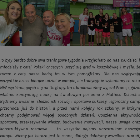
To były bardzo dobre dwa treningowe tygodnie. Przyjechało do nas 150 dzieci i
młodzieży z całej Polski chcących uczyć się grać w koszykówkę i myślę, że
razem z całą nasza kadrą im w tym pomogliśmy. Dla nas wygrywają
wszystkie dzieci biorące udział w campie, ale tradycyjnie wyłaniamy co roku
NVP wyróżniających się na tle grupy. Im ufundowaliśmy wyjazd Francji, gdzie
właśnie kontynuują naukę na światowym poziomie z Mathieu Delarche.
Będziemy uważnie śledzić ich rozwój i sportowe sukcesy. Tegoroczny camp
przechodzi już do historii, a przed nami kolejny rok szkolny, w którym
chcemy podejmować więcej podobnych działań. Codzienna aktywność
sportowa, przekazywanie wiedzy, budowanie motywacji, nasza uwaga oraz
konstruktywna rozmowa – to wszystko dajemy uczestnikom naszego
campu. Wiemy jak bardzo jest to cenne, dlatego dołożymy wszelkich starań,