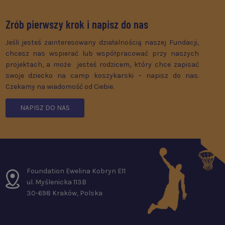
Zrób pierwszy krok i napisz do nas
Jeśli jesteś zainteresowany działalnością naszej Fundacji,
chcesz nas wspierać lub współpracować przy naszych
projektach, a może jesteś rodzicem, który chce zapisać
swoje dziecko na camp koszykarski – napisz do nas.
Czekamy na wiadomość od Ciebie.
NAPISZ DO NAS
Foundation Ewelina Kobryn E11
ul. Myślenicka 113B
30-698 Kraków, Polska