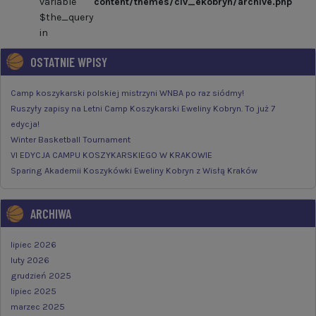
variable
content/themes/clv_ekobryn/archive.php
$the_query
in
OSTATNIE WPISY
Camp koszykarski polskiej mistrzyni WNBA po raz siódmy!
Ruszyły zapisy na Letni Camp Koszykarski Eweliny Kobryn. To już 7
edycja!
Winter Basketball Tournament
VI EDYCJA CAMPU KOSZYKARSKIEGO W KRAKOWIE
Sparing Akademii Koszykówki Eweliny Kobryn z Wisłą Kraków
ARCHIWA
lipiec 2026
luty 2026
grudzień 2025
lipiec 2025
marzec 2025