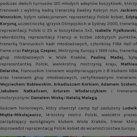
podczas dwóch turnusów 120 młodych adeptów koszykówki, którzy
trenowali z wybitną kadrą trenerską Eweliny Kobryn m.in.
Jackiem
Winnickim
, byłym selekcjonerem reprezentacji Polski kobiet,
Edytą
Koryzną
, uczestniczką Igrzysk Olimpijskich w Sydney 2000, trenerką
reprezentacji Polski U 23 w koszykówce 3×3,
Isabelle Fijalkowski
,
rekordzistką reprezentacji Francji w liczbie zdobytych punktów,
trenerką francuskich kadr młodzieżowych, członkinią FIBA Hall of
Fame oraz
Patrycją Czepiec
, Mistrzynią Europy z 1999 roku, trenerk
grup młodzieżowych w Wiśle Kraków,
Pauliną Madej
, był
reprezentantką Polski, wielokrotną mistrzynią kraju,
Mathieu
Delarche,
francuskim trenerem współpracującym z 8 klubami NBA
oraz trenerami grup młodzieżowych, certyfikowanymi trenerami:
Wojciechem Boblewskim
,
Arkadiuszem Korkiem
,
Adamem Szotem
Jakubem Natkańcem
,
Arturem Włodarczykiem
i trenerami
motorycznymi:
Danielem Miską
i
Natalią Malagą
.
Gościem honorowym, który otworzył camp był zasłużony
Ludwik
Miętta-Mikołajewicz,
14-krotny mistrz Polski,
wieloletni preze
zarządzający euroligowym klubem Wisła Kraków, trener który
doprowadził reprezentację Polski kobiet do wicemistrzostwa Europy.