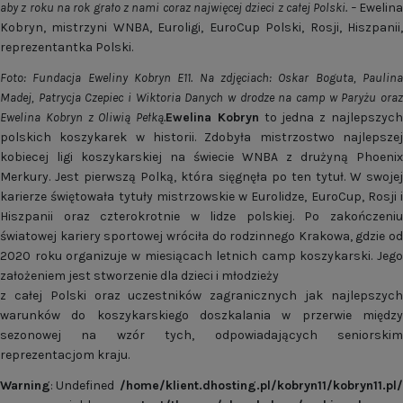
aby z roku na rok grało z nami coraz najwięcej dzieci z całej Polski. –
Ewelina
Kobryn, mistrzyni WNBA, Euroligi, EuroCup Polski, Rosji, Hiszpanii,
reprezentantka Polski.
Foto: Fundacja Eweliny Kobryn E11. Na zdjęciach: Oskar Boguta, Paulina
Madej, Patrycja Czepiec i Wiktoria Danych w drodze na camp w Paryżu oraz
Ewelina Kobryn z Oliwią Pełką.
Ewelina Kobryn
to jedna z najlepszyc
polskich koszykarek w historii. Zdobyła mistrzostwo najlepszej
kobiecej ligi koszykarskiej na świecie WNBA z drużyną Phoenix
Merkury. Jest pierwszą Polką, która sięgnęła po ten tytuł. W swojej
karierze świętowała tytuły mistrzowskie w Eurolidze, EuroCup, Rosji i
Hiszpanii oraz czterokrotnie w lidze polskiej. Po zakończeniu
światowej kariery sportowej wróciła do rodzinnego Krakowa, gdzie od
2020 roku organizuje w miesiącach letnich camp koszykarski. Jego
założeniem jest stworzenie dla dzieci i młodzieży
z całej Polski oraz uczestników zagranicznych jak najlepszych
warunków do koszykarskiego doszkalania w przerwie między
sezonowej na wzór tych, odpowiadających seniorskim
reprezentacjom kraju.
Warning
: Undefined
/home/klient.dhosting.pl/kobryn11/kobryn11.p