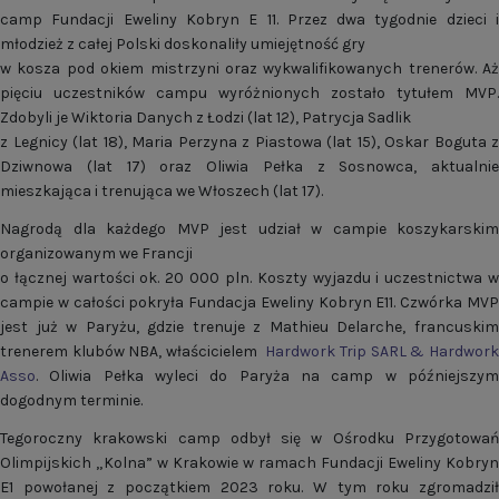
camp Fundacji Eweliny Kobryn E 11. Przez dwa tygodnie dzieci i
młodzież z całej Polski doskonaliły umiejętność gry
w kosza pod okiem mistrzyni oraz wykwalifikowanych trenerów. Aż
pięciu uczestników campu wyróżnionych zostało tytułem MVP.
Zdobyli je Wiktoria Danych z Łodzi (lat 12), Patrycja Sadlik
z Legnicy (lat 18), Maria Perzyna z Piastowa (lat 15), Oskar Boguta z
Dziwnowa (lat 17) oraz Oliwia Pełka z Sosnowca, aktualnie
mieszkająca i trenująca we Włoszech (lat 17).
Nagrodą dla każdego MVP jest udział w campie koszykarskim
organizowanym we Francji
o łącznej wartości ok. 20 000 pln. Koszty wyjazdu i uczestnictwa w
campie w całości pokryła Fundacja Eweliny Kobryn E11. Czwórka MVP
jest już w Paryżu, gdzie trenuje z Mathieu Delarche, francuskim
trenerem klubów NBA, właścicielem
Hardwork Trip SARL & Hardwor
Asso
. Oliwia Pełka wyleci do Paryża na camp w późniejszym
dogodnym terminie.
Tegoroczny krakowski camp odbył się w Ośrodku Przygotowań
Olimpijskich „Kolna” w Krakowie w ramach Fundacji Eweliny Kobryn
E1 powołanej z początkiem 2023 roku. W tym roku zgromadził